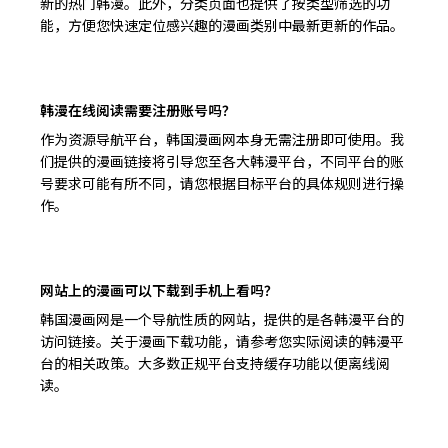
新的热门韩漫。此外，分类页面也提供了按类型筛选的功
能，方便您快速定位感兴趣的漫画类别中最新更新的作品。
韩漫在线阅读需要注册账号吗？
作为资源导航平台，韩国漫画网本身无需注册即可使用。我
们提供的漫画链接将引导您至各大韩漫平台，不同平台的账
号要求可能有所不同，请您根据目标平台的具体规则进行操
作。
网站上的漫画可以下载到手机上看吗？
韩国漫画网是一个导航性质的网站，提供的是各韩漫平台的
访问链接。关于漫画下载功能，请参考您实际阅读的韩漫平
台的相关政策。大多数正规平台支持缓存功能以便离线阅
读。