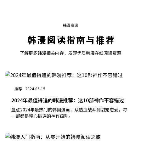
韩漫资讯
韩漫阅读指南与推荐
了解更多韩漫相关内容，发现优质韩漫在线阅读资源
推荐
2024-06-15
2024年最值得追的韩漫推荐：这10部神作不容错过
盘点2024年最热门的韩国漫画，从热血战斗到甜宠恋爱，每
一部都是精心挑选的神作级别。