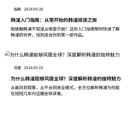
指南
2024-05-28
韩漫入门指南：从零开始的韩漫阅读之旅
刚接触韩漫不知道从哪里开始？这份入门指南帮你快速了解
韩漫的世界，找到适合你的第一部作品。
深度
2024-05-10
为什么韩漫能够风靡全球？深度解析韩漫的独特魅力
从画风到叙事，从平台到商业模式，全方位解析韩漫为何能
在短短几年内征服全球读者。