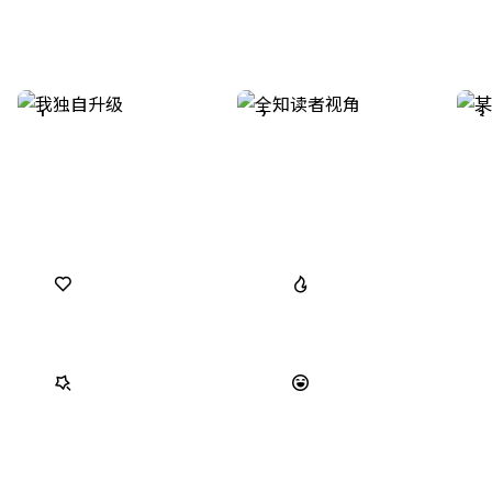
大家都在追的神作
1
2
3
我独自升级
全知读者视角
某天
Chugong
★
9.8
Sing Shong
★
9.7
Spoo
恋爱言情
热血动作
浪漫甜蜜的韩漫恋爱
劲爆战斗场面，超燃
故事，从校园到职
动作韩漫，每一页都
场，甜到心动
是视觉盛宴
奇幻冒险
搞笑日常
穿越异世界，魔法与
轻松搞笑的韩漫日
剑的奇幻韩漫冒险之
常，笑到停不下来的
旅
欢乐时光